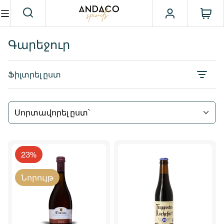
Գարեջուր
Ֆիլտրել ըստ
Սորտավորել ըստ՝
23%
Նորույթ