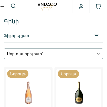
Գինի
Ֆիլտրել ըստ
Սորտավորել ըստ՝
Նորույթ
Նորույթ