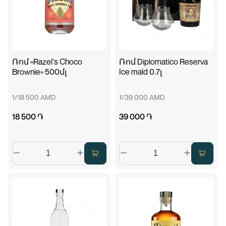
Ռոմ «Razel's Choco
Ռոմ Diplomatico Reserva
Brownie» 500մլ
Ice mald 0.7լ
1/18 500 AMD
1/39 000 AMD
18 500 ֏
39 000 ֏