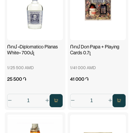
Ռոմ «Diplomatico Planas
Ռոմ Don Papa + Playing
White» 700մլ
Cards 0.7լ
1/25 500 AMD
1/41 000 AMD
25 500 ֏
41 000 ֏