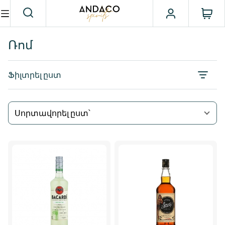
Ռոմ
Ֆիլտրել ըստ
Սորտավորել ըստ՝