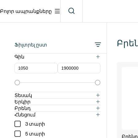
Բոլոր ապրանքները
Բրեն
Ֆիլտրել ըստ
Գին
Տեսակ
Բրենդի
Երկիր
Իտալիա
Բրենդ
Կոնյակ
Ararat
Հնեցում
Հայաստան
3 տարի
Proshyan
Ֆրանսիա
5 տարի
Tuff
Բրենդի