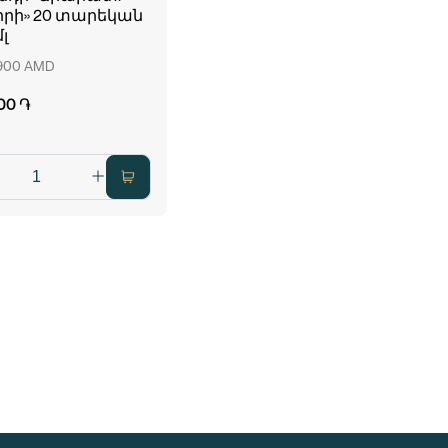
րի» 20 տարեկան
լ
 900 AMD
00 ֏