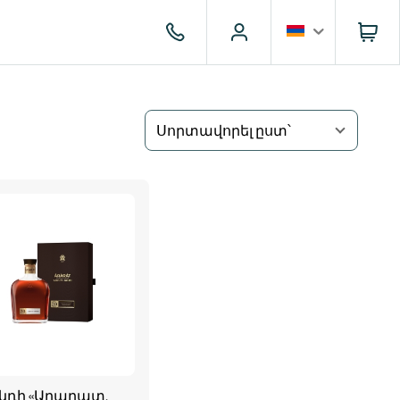
Սորտավորել ըստ՝
նդի «Արարատ.