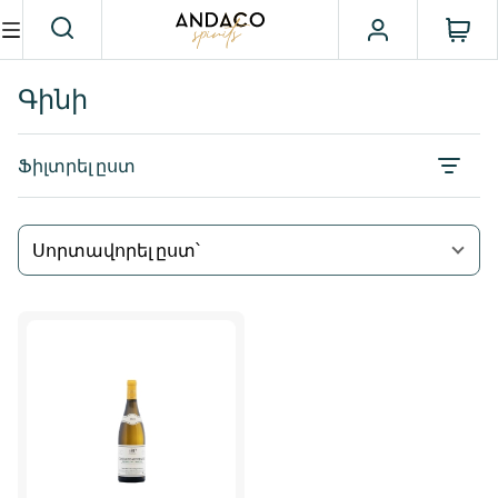
Գինի
Ֆիլտրել ըստ
Սորտավորել ըստ՝