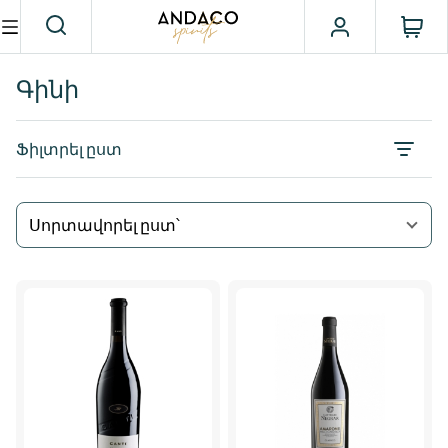
Գինի
Ֆիլտրել ըստ
Սորտավորել ըստ՝