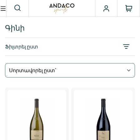
Գինի
Ֆիլտրել ըստ
Սորտավորել ըստ՝