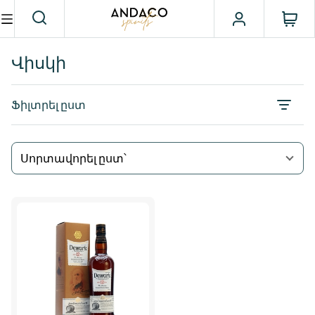
Վիսկի
Ֆիլտրել ըստ
Սորտավորել ըստ՝