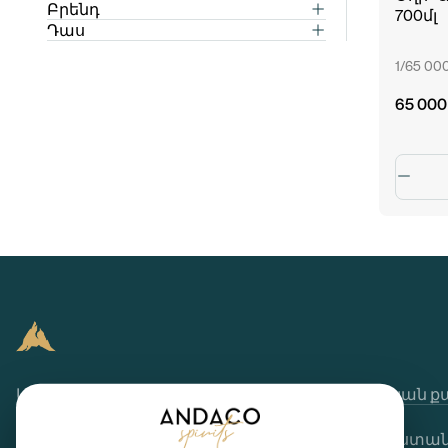
ԱՄՆ
Բրենդ
700մլ
Chistie Rosy
Դաս
Իսլանդիա
Պրեմիում
Gilli
1/65 00
Իտալիա
Ստանդարտ
Grey Goose
Լատվիա
65 000
Kremlin
Հայաստան
Reyka
Հունաստան
Spelta
Նիդերլանդեր
Tchaikovsky
Ուկրաինա
Tito's
Ռուսաստան
Ֆրանսիա
Մոնտենեգրո
Մեր Մասին
Ընդհանուր դրույթներ
Գաղտնիության ք
+374 44 370 370
79Ա Մարշալ Բաղրամյան, Երևան 0033, Հայաստա