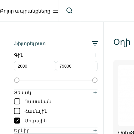
Բոլոր ապրանքները
Օղի
Ֆիլտրել ըստ
Գին
Տեսակ
Դասական
Համային
Մրգային
Երկիր
Օղի «Gr