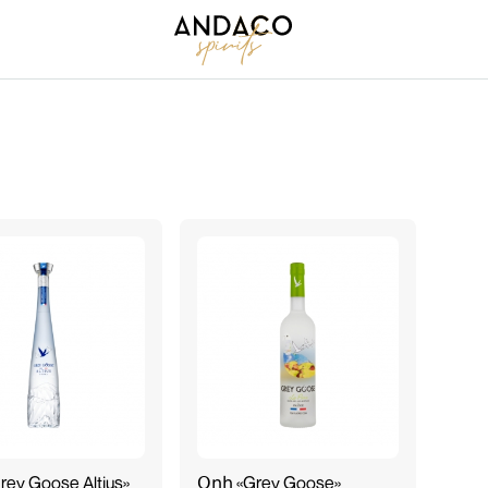
ey Goose Altius»
Օղի «Grey Goose»