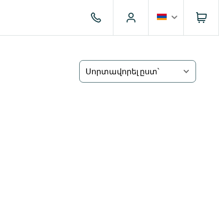
Սորտավորել ըստ՝