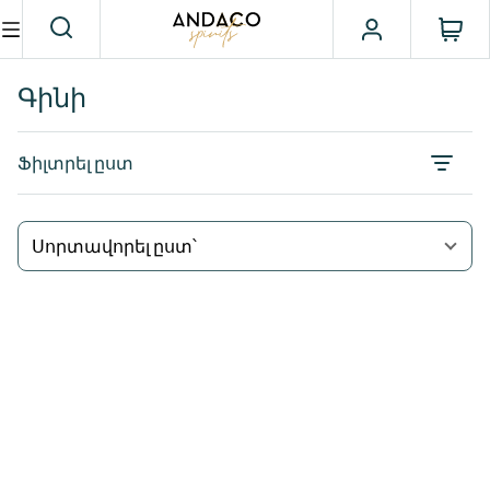
Գինի
Ֆիլտրել ըստ
Սորտավորել ըստ՝