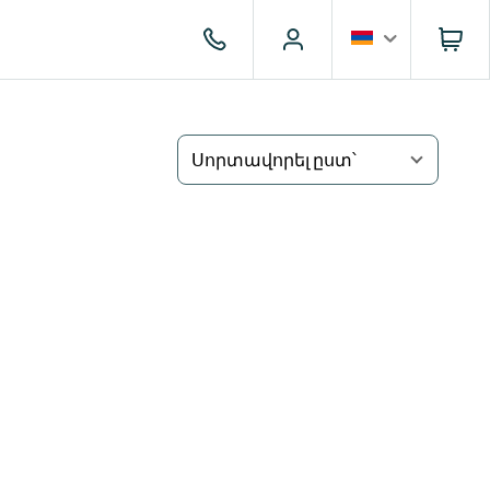
Սորտավորել ըստ՝