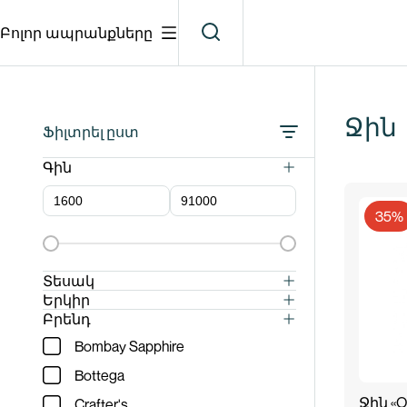
Բոլոր ապրանքները
Ջին
Ֆիլտրել ըստ
Գին
35%
Տեսակ
Չոր
Երկիր
Բելգիա
Բրենդ
Լոնդոն Դրայ
Bombay Sapphire
Էստոնիա
Հնեցված
Bottega
Իսպանիա
Ջին «Or
Crafter's
Իտալիա