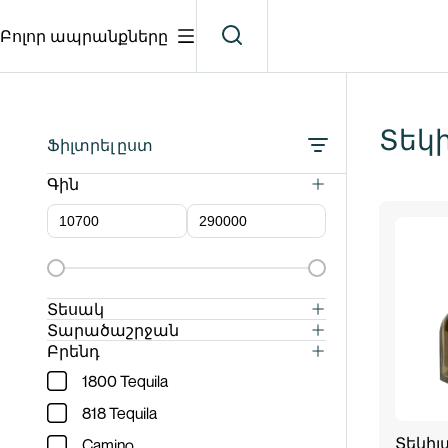
Բոլոր ապրանքները
Տեկի
Ֆիլտրել ըստ
Գին
Տեսակ
Անեխո
Տարածաշրջան
Էնսենադա
Բրենդ
Բլանկո
1800 Tequila
Խալիսկո
Էքստրա անեխո
818 Tequila
Կրիստալինո
Տեկիլա
Camino