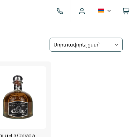
Սորտավորել ըստ՝
լա «La Cofradia