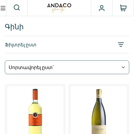
Գինի
Ֆիլտրել ըստ
Սորտավորել ըստ՝