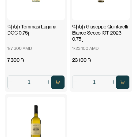
Գինի Tommasi Lugana
Գինի Giuseppe Quintarelli
DOC 0.75լ
Bianco Secco IGT 2023
0.75լ
1/7 300 AMD
1/23 100 AMD
7 300 ֏
23 100 ֏