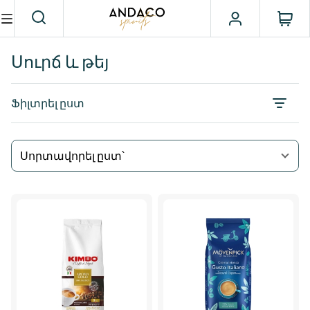
Սուրճ և թեյ
Ֆիլտրել ըստ
Սորտավորել ըստ՝