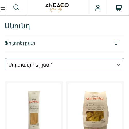
Սնունդ
Ֆիլտրել ըստ
Սորտավորել ըստ՝