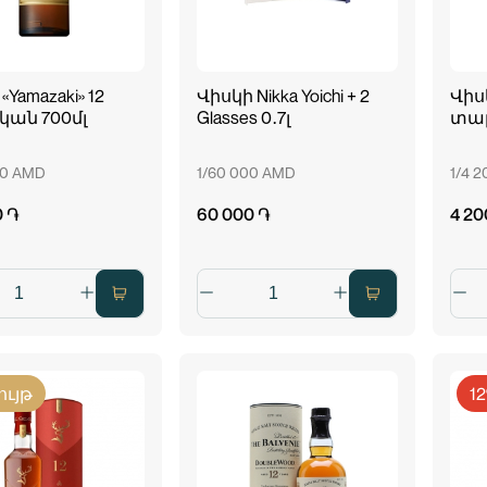
«Yamazaki» 12
Վիսկի Nikka Yoichi + 2
Վիսկ
ան 700մլ
Glasses 0․7լ
տար
00 AMD
1/60 000 AMD
1/4 
0 ֏
60 000 ֏
4 20
ույթ
1