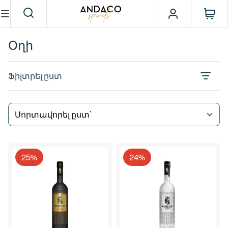
Օղի
Ֆիլտրել ըստ
Սորտավորել ըստ՝
25%
24%