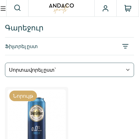
Գարեջուր
Ֆիլտրել ըստ
Սորտավորել ըստ՝
Նորույթ