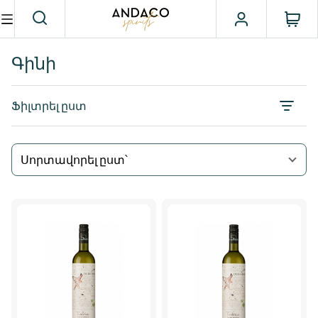
Գինի
Ֆիլտրել ըստ
Սորտավորել ըստ՝