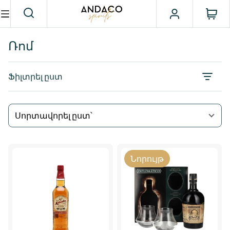
Ռոմ
Ֆիլտրել ըստ
Սորտավորել ըստ՝
Նորույթ