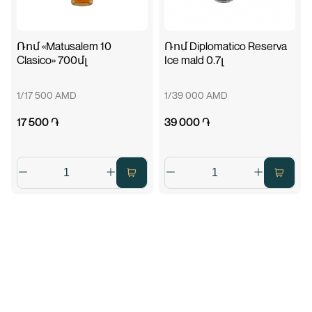
Ռոմ «Matusalem 10
Ռոմ Diplomatico Reserva
Clasico» 700մլ
Ice mald 0.7լ
1/17 500 AMD
1/39 000 AMD
17 500 ֏
39 000 ֏