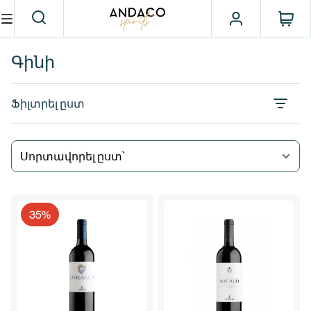
Գինի
Ֆիլտրել ըստ
Սորտավորել ըստ՝
35%