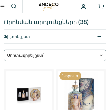
Որոնման արդյունքները
(38)
Ֆիլտրել ըստ
Սորտավորել ըստ՝
Նորույթ